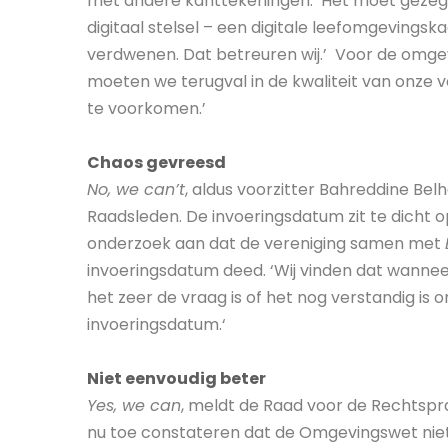
met andere kanttekeningen. ‘Het moet gezegd
digitaal stelsel – een digitale leefomgevingska
verdwenen. Dat betreuren wij.’ Voor de omgeving
moeten we terugval in de kwaliteit van onze v
te voorkomen.’
Chaos gevreesd
No, we can’t
, aldus voorzitter Bahreddine Bel
Raadsleden. De invoeringsdatum zit te dicht 
onderzoek aan dat de vereniging samen met
invoeringsdatum deed. ‘Wij vinden dat wanneer
het zeer de vraag is of het nog verstandig is
invoeringsdatum.‘
Niet eenvoudig beter
Yes, we can
, meldt de Raad voor de Rechtspr
nu toe constateren dat de Omgevingswet niet h