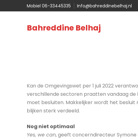
Mobiel 06-33445335
Info@bahreddinebelhaj.nl
Bahreddine Belhaj
Kan de Omgevingswet per 1 juli 2022 verantw
verschillende sectoren praatten vandaag de Ee
moet besluiten. Makkelijker wordt het beslui
blijken sterk verdeeld.
Nog niet optimaal
Yes, we can
, geeft concerndirecteur Symone 