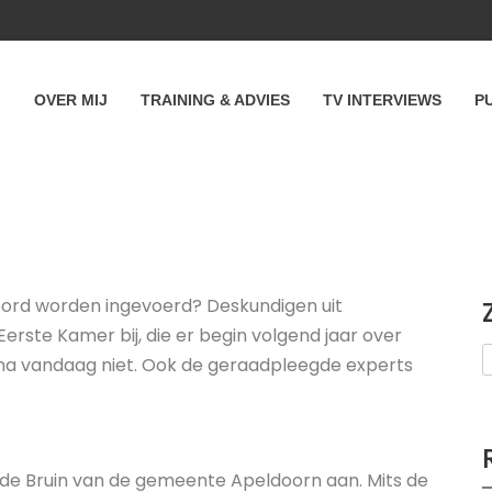
OVER MIJ
TRAINING & ADVIES
TV INTERVIEWS
P
oord worden ingevoerd? Deskundigen uit
rste Kamer bij, die er begin volgend jaar over
t na vandaag niet. Ook de geraadpleegde experts
de Bruin van de gemeente Apeldoorn aan. Mits de