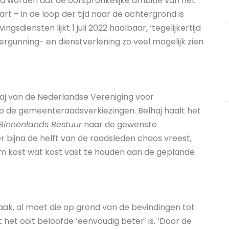
 worden dat de oorspronkelijke ambitie van het
art – in de loop der tijd naar de achtergrond is
sdiensten lijkt 1 juli 2022 haalbaar, ‘tegelijkertijd
ergunning- en dienstverlening zo veel mogelijk zien
haj van de Nederlandse Vereniging voor
op de gemeenteraadsverkiezingen. Belhaj haalt het
Binnenlands Bestuur
naar de gewenste
 bijna de helft van de raadsleden chaos vreest,
 om kost wat kost vast te houden aan de geplande
aak, al moet die op grond van de bevindingen tot
et ooit beloofde ‘eenvoudig beter’ is. ‘Door de