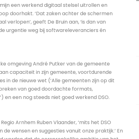
ijn een werkend digitaal stelsel uitrollen en
e knoop doorhakt. ‘Dat zaken achter de schermen
al verlopen’, geeft De Bruin aan, ‘is dan van
 de urgentie weg bij softwareleveranciers én
eke omgeving André Putker van de gemeente
 aan capaciteit in zijn gemeente, voortdurende
es in de nieuwe wet (‘Alle gemeenten zijn op dit
ntbreken van goed doordachte formats,
) en een nog steeds niet goed werkend DSO.
t Regio Arnhem Ruben Vlaander, ‘mits het DSO
de wensen en suggesties vanuit onze praktijk.’ En