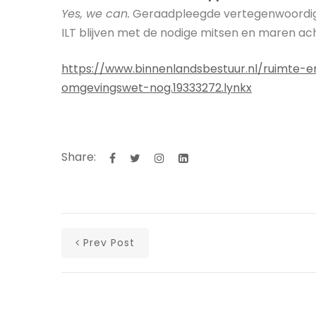
Yes, we can.
Geraadpleegde vertegenwoordige
ILT blijven met de nodige mitsen en maren ach
https://www.binnenlandsbestuur.nl/ruimte-e
omgevingswet-nog.19333272.lynkx
Share:
Prev Post