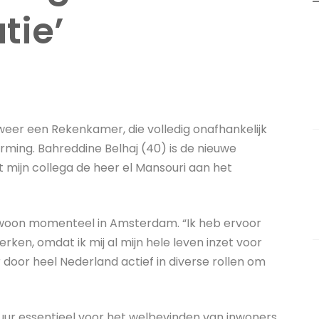
tie’
weer een Rekenkamer, die volledig onafhankelijk
rming. Bahreddine Belhaj (40) is de nieuwe
 mijn collega de heer el Mansouri aan het
n woon momenteel in Amsterdam. “Ik heb ervoor
en, omdat ik mij al mijn hele leven inzet voor
door heel Nederland actief in diverse rollen om
tuur essentieel voor het welbevinden van inwoners