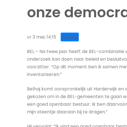
onze democra
vr 3 mei, 14:15
Politiek
BEL – Na twee jaar heeft de BEL-combinatie 
onderzoek kan doen naar beleid en besluitvo
voorzitter. “Op dit moment ben ik samen met
inventariseren.”
Belhaj komt oorspronkelijk uit Harderwijk e
gekozen om in de BEL-gemeenten te gaan werk
een goed openbaar bestuur. Ik ben daarvoor 
mijn steentje daaraan bij te dragen.”
Hij vervolgt: “Ik vind een goed openbaar bes