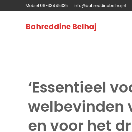
Mobiel 06-33445335
Info@bahreddinebelhaj.nl
Bahreddine Belhaj
‘Essentieel vo
welbevinden 
en voor het d