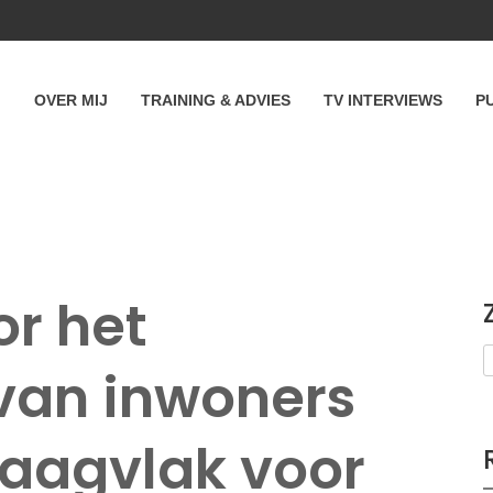
OVER MIJ
TRAINING & ADVIES
TV INTERVIEWS
P
or het
van inwoners
raagvlak voor