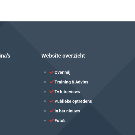
ina's
Website overzicht
Over mij
Training & Advies
Tv Interviews
Publieke optredens
In het nieuws
Foto's