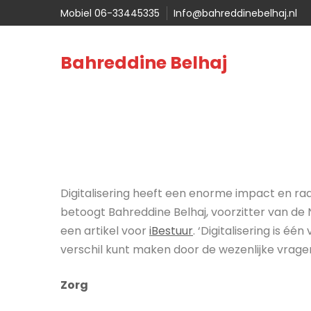
Mobiel 06-33445335
Info@bahreddinebelhaj.nl
Bahreddine Belhaj
Digitalisering heeft een enorme impact en ra
betoogt Bahreddine Belhaj, voorzitter van de
een artikel voor
iBestuur
. ‘Digitalisering is é
verschil kunt maken door de wezenlijke vragen 
Zorg