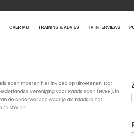
OVER MIJ
TRAINING & ADVIES
TV INTERVIEWS
P
adsleden moeten hier invloed op uitoefenen. Dat
 Nederlandse Vereniging voor Raadsleden (NvRR), in
én van de onderwerpen waar je als raadslid het
te stellen.’