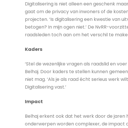
Digitalisering is niet alleen een geschenk maar 
gaat om de privacy van inwoners of de kosten
projecten. ‘Is digitalisering een kwestie van u
betogen? In mijn ogen niet.’ De NvRR-voorzitte
raadsleden toch aan om het verschil te mak
Kaders
‘Stel de wezenlijke vragen als raadslid en voe
Belhaj. Door kaders te stellen kunnen geme
niet mag. ‘Als je als raad écht serieus werk wil
Digitalisering vast.’
Impact
Belhaj erkent ook dat het werk door de jaren
onderwerpen worden complexer, de impact op