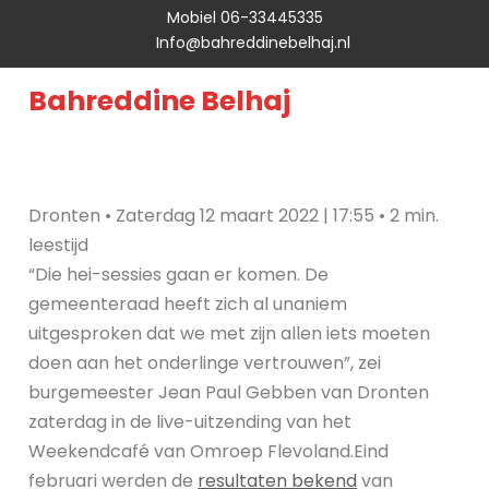
Mobiel 06-33445335
Info@bahreddinebelhaj.nl
Bahreddine Belhaj
Dronten
• Zaterdag 12 maart 2022 | 17:55
• 2 min.
leestijd
“Die hei-sessies gaan er komen. De
gemeenteraad heeft zich al unaniem
uitgesproken dat we met zijn allen iets moeten
doen aan het onderlinge vertrouwen”, zei
burgemeester Jean Paul Gebben van Dronten
zaterdag in de live-uitzending van het
Weekendcafé van Omroep Flevoland.Eind
februari werden de
resultaten bekend
van