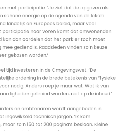
n met participatie. ‘Je ziet dat de opgaven als
n schone energie op de agenda van de lokale
gend landelijk en Europees beleid, maar veel
uit participatie naar voren komt dat omwonenden
d kan dan oordelen dat het park er toch moet
mee gediend is. Raadsleden vinden zo’n keuze
 weer gekozen worden.’
l tijd investeren in de Omgevingswet. ‘De
elijke ordening in de brede betekenis van “fysieke
voor nodig. Anders roep je maar wat. Wat ik van
vaardigheden getraind worden, niet op de inhoud.’
tuurders en ambtenaren wordt aangeboden in
t ingewikkeld technisch jargon. ‘Ik kom
, maar zo’n 150 tot 200 pagina’s beslaan. Kleine