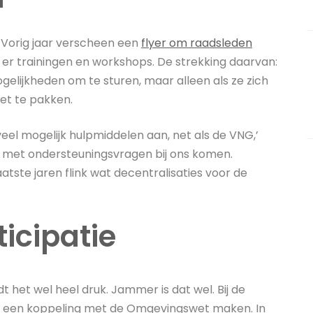
. Vorig jaar verscheen een
flyer om raadsleden
n er trainingen en workshops. De strekking daarvan:
lijkheden om te sturen, maar alleen als ze zich
et te pakken.
zoveel mogelijk hulpmiddelen aan, net als de VNG,’
n met ondersteuningsvragen bij ons komen.
tste jaren flink wat decentralisaties voor de
icipatie
t het wel heel druk. Jammer is dat wel. Bij de
eld een koppeling met de Omgevingswet maken. In