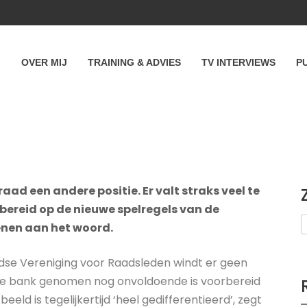
OVER MIJ
TRAINING & ADVIES
TV INTERVIEWS
P
d een andere positie. Er valt straks veel te
rbereid op de nieuwe spelregels van de
enen aan het woord.
dse Vereniging voor Raadsleden windt er geen
r de bank genomen nog onvoldoende is voorbereid
d is tegelijkertijd ‘heel gedifferentieerd’, zegt