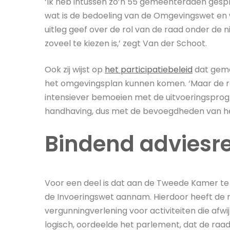
‘Ik heb intussen zo’n 55 gemeenteraden gespro
wat is de bedoeling van de Omgevingswet en 
uitleg geef over de rol van de raad onder de 
zoveel te kiezen is,’ zegt Van der Schoot.
Ook zij wijst op
het participatiebeleid
dat geme
het omgevingsplan kunnen komen. ‘Maar de r
intensiever bemoeien met de uitvoeringsprog
handhaving, dus met de bevoegdheden van het
Bindend adviesr
Voor een deel is dat aan de Tweede Kamer te
de Invoeringswet aannam. Hierdoor heeft de r
vergunningverlening voor activiteiten die afw
logisch, oordeelde het parlement, dat de raad