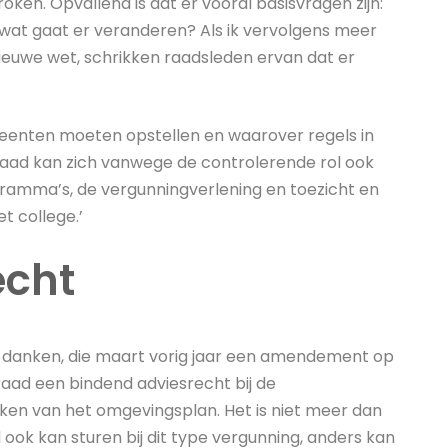
ken. Opvallend is dat er vooral basisvragen zijn:
wat gaat er veranderen? Als ik vervolgens meer
nieuwe wet, schrikken raadsleden ervan dat er
enten moeten opstellen en waarover regels in
aad kan zich vanwege de controlerende rol ook
ramma’s, de vergunningverlening en toezicht en
 college.’
echt
 danken, die maart vorig jaar een amendement op
aad een bindend adviesrecht bij de
ijken van het omgevingsplan. Het is niet meer dan
 ook kan sturen bij dit type vergunning, anders kan