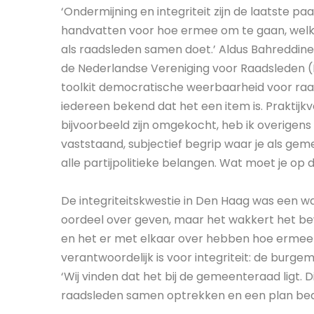
‘Ondermijning en integriteit zijn de laatste 
handvatten voor hoe ermee om te gaan, welke
als raadsleden samen doet.’ Aldus Bahreddine 
de Nederlandse Vereniging voor Raadsleden (
toolkit democratische weerbaarheid voor raads
iedereen bekend dat het een item is. Praktijk
bijvoorbeeld zijn omgekocht, heb ik overigens n
vaststaand, subjectief begrip waar je als ge
alle partijpolitieke belangen. Wat moet je op d
De integriteitskwestie in Den Haag was een wak
oordeel over geven, maar het wakkert het bew
en het er met elkaar over hebben hoe ermee o
verantwoordelijk is voor integriteit: de bur
‘Wij vinden dat het bij de gemeenteraad ligt. 
raadsleden samen optrekken en een plan be