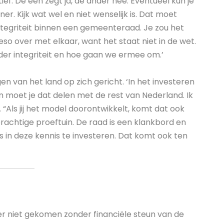
ctief. De een zegt ja, de ander nee. Eventueel kun je
r. Kijk wat wel en niet wenselijk is. Dat moet
tegriteit binnen een gemeenteraad. Je zou het
so over met elkaar, want het staat niet in de wet.
r integriteit en hoe gaan we ermee om.’
n van het land op zich gericht. ‘In het investeren
dan moet je dat delen met de rest van Nederland. Ik
g. “Als jij het model doorontwikkelt, komt dat ook
prachtige proeftuin. De raad is een klankbord en
s in deze kennis te investeren. Dat komt ook ten
r niet gekomen zonder financiële steun van de