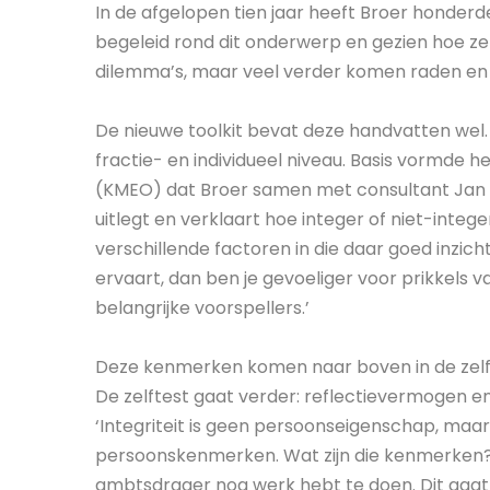
In de afgelopen tien jaar heeft Broer honder
begeleid rond dit onderwerp en gezien hoe ze
dilemma’s, maar veel verder komen raden en 
De nieuwe toolkit bevat deze handvatten wel. 
fractie- en individueel niveau. Basis vormde
(KMEO) dat Broer samen met consultant Jan v
uitlegt en verklaart hoe integer of niet-integ
verschillende factoren in die daar goed inzicht 
ervaart, dan ben je gevoeliger voor prikkels v
belangrijke voorspellers.’
Deze kenmerken komen naar boven in de zelft
De zelftest gaat verder: reflectievermogen e
‘Integriteit is geen persoonseigenschap, maa
persoonskenmerken. Wat zijn die kenmerken? Je 
ambtsdrager nog werk hebt te doen. Dit gaat