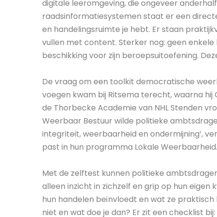
digitale leeromgeving, die ongeveer anderhalf j
raadsinformatiesystemen staat er een directe l
en handelingsruimte je hebt. Er staan prakti
vullen met content. Sterker nog: geen enkele
beschikking voor zijn beroepsuitoefening. Deze 
De vraag om een toolkit democratische weerb
voegen kwam bij Ritsema terecht, waarna hij
de Thorbecke Academie van NHL Stenden vroe
Weerbaar Bestuur wilde politieke ambtsdrage
integriteit, weerbaarheid en ondermijning’, ve
past in hun programma Lokale Weerbaarheid.
Met de zelftest kunnen politieke ambtsdragers 
alleen inzicht in zichzelf en grip op hun eig
hun handelen beïnvloedt en wat ze praktisch
niet en wat doe je dan? Er zit een checklist bij: 