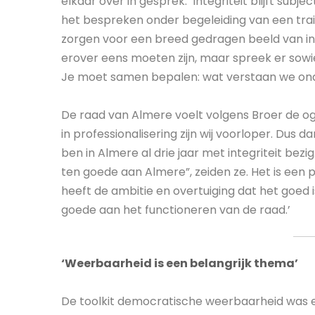
elkaar over in gesprek. ‘Integriteit blijft subje
het bespreken onder begeleiding van een traine
zorgen voor een breed gedragen beeld van in
erover eens moeten zijn, maar spreek er sowie
Je moet samen bepalen: wat verstaan we onde
De raad van Almere voelt volgens Broer de oge
in professionalisering zijn wij voorloper. Dus 
ben in Almere al drie jaar met integriteit bezi
ten goede aan Almere”, zeiden ze. Het is een 
heeft de ambitie en overtuiging dat het goed i
goede aan het functioneren van de raad.’
‘Weerbaarheid is een belangrijk thema’
De toolkit democratische weerbaarheid was e