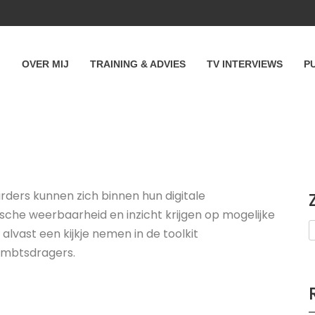
OVER MIJ
TRAINING & ADVIES
TV INTERVIEWS
P
ders kunnen zich binnen hun digitale
che weerbaarheid en inzicht krijgen op mogelijke
 alvast een kijkje nemen in de toolkit
ambtsdragers.