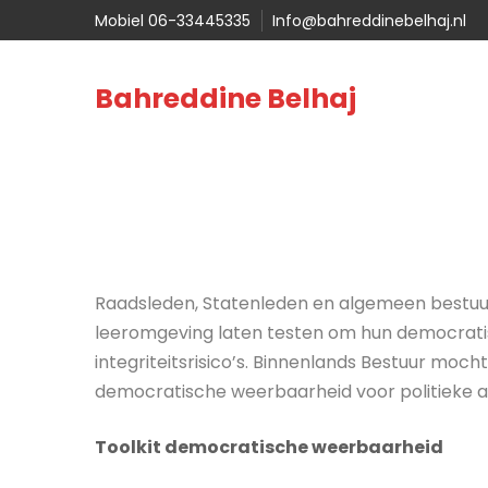
Mobiel 06-33445335
Info@bahreddinebelhaj.nl
Bahreddine Belhaj
Raadsleden, Statenleden en algemeen bestuur
leeromgeving laten testen om hun democratis
integriteitsrisico’s. Binnenlands Bestuur mocht
democratische weerbaarheid voor politieke 
Toolkit democratische weerbaarheid