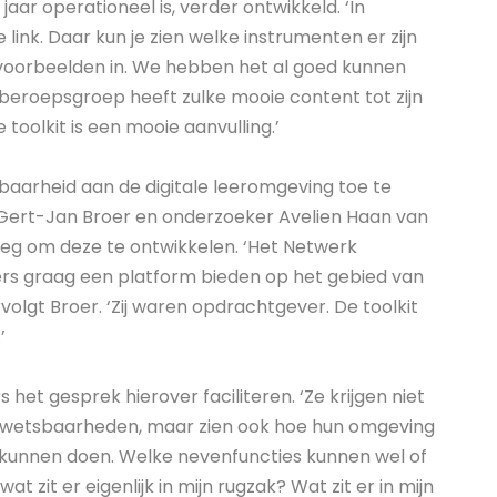
aar operationeel is, verder ontwikkeld. ‘In
ink. Daar kun je zien welke instrumenten er zijn
jkvoorbeelden in. We hebben het al goed kunnen
 beroepsgroep heeft zulke mooie content tot zijn
toolkit is een mooie aanvulling.’
aarheid aan de digitale leeromgeving toe te
 Gert-Jan Broer en onderzoeker Avelien Haan van
g om deze te ontwikkelen. ‘Het Netwerk
rs graag een platform bieden op het gebied van
rvolgt Broer. ‘Zij waren opdrachtgever. De toolkit
’
het gesprek hierover faciliteren. ‘Ze krijgen niet
en kwetsbaarheden, maar zien ook hoe hun omgeving
 kunnen doen. Welke nevenfuncties kunnen wel of
wat zit er eigenlijk in mijn rugzak? Wat zit er in mijn