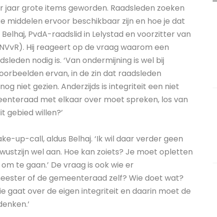
paar jaar grote items geworden. Raadsleden zoeken
 middelen ervoor beschikbaar zijn en hoe je dat
Belhaj, PvdA-raadslid in Lelystad en voorzitter van
NVvR). Hij reageert op de vraag waarom een
leden nodig is. ‘Van ondermijning is wel bij
voorbeelden ervan, in de zin dat raadsleden
og niet gezien. Anderzijds is integriteit een niet
meenteraad met elkaar over moet spreken, los van
it gebied willen?’
e-up-call, aldus Belhaj. ‘Ik wil daar verder geen
ustzijn wel aan. Hoe kan zoiets? Je moet opletten
m te gaan.’ De vraag is ook wie er
gemeester of de gemeenteraad zelf? Wie doet wat?
Die gaat over de eigen integriteit en daarin moet de
denken.’