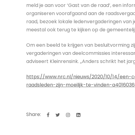
meld je aan voor ‘Gast van de raad’, een i
organiseren voorafgaand aan de raadsvergader
raad, bezoek lokale ledenvergaderingen van je 
meestal ook terug te kijken op de gemeentelij
Om een beeld te krijgen van besluitvorming zi
vergaderingen van deelcommissies interessant
adviseert Kleinrensink. „Anders schrikt het jar
https://www.nrc.nl/nieuws/2020/10/14/een-c
raadsleden-zijn-moeilijk-te-vinden-a4016036
Share: