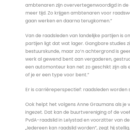
ambtenaren zijn oververtegenwoordigd in de ge
meer tijd. Zo krijgen ambtenaren voor raadswerk
gaan werken en daarna terugkomen.”
Van de raadsleden van landelijke partijen is o
partijen ligt dat wat lager. Gangbare studies zij
bestuurskunde, maar zo’n achtergrond is geen mus
werk al gewend bent aan vergaderen, gestr
een automonteur kan net zo geschikt zijn als 
of je er een type voor bent.”
Er is carrièreperspectief: raadsleden worden
Ook helpt het volgens Anne Graumans als je v
ingezet. Dat kan de buurtvereniging of de voetb
PvdA-raadslid in Lelystad en voorzitter van 
„Iedereen kan raadslid worden”, zegt hij stelli