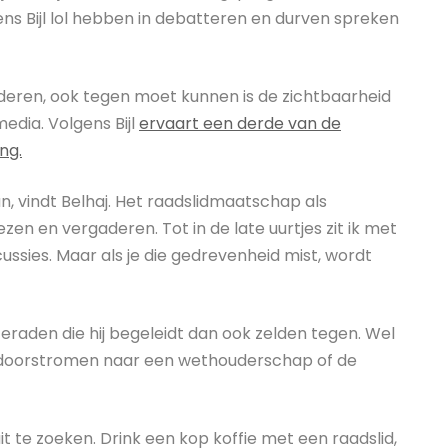
ens Bijl lol hebben in debatteren en durven spreken
deren, ook tegen moet kunnen is de zichtbaarheid
media. Volgens Bijl
ervaart een derde van de
ng.
, vindt Belhaj. Het raadslidmaatschap als
ezen en vergaderen. Tot in de late uurtjes zit ik met
scussies. Maar als je die gedrevenheid mist, wordt
teraden die hij begeleidt dan ook zelden tegen. Wel
n doorstromen naar een wethouderschap of de
uit te zoeken. Drink een kop koffie met een raadslid,