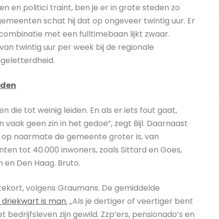
n en politici traint, ben je er in grote steden zo
 gemeenten schat hij dat op ongeveer twintig uur. Er
combinatie met een fulltimebaan lijkt zwaar.
an twintig uur per week bij de regionale
ggeletterdheid.
nden
die tot weinig leiden. En als er iets fout gaat,
aak geen zin in het gedoe”, zegt Bijl. Daarnaast
 op naarmate de gemeente groter is, van
en tot 40.000 inwoners, zoals Sittard en Goes,
 en Den Haag. Bruto.
 tekort, volgens Graumans. De gemiddelde
r driekwart is man.
„Als je dertiger of veertiger bent
t bedrijfsleven zijn gewild. Zzp’ers, pensionado’s en