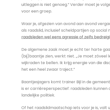
uitleggen is niet genoeg.” Verder moet je volg
voor een groep.
Waar je, afgezien van avond aan avond verga
als raadslid, inclusief scheldpartijen op social 
raadsleden wel eens agressie of zelfs bedreigi
De algemene zaak moet je echt ter harte gaan
(bij)baantje zien, werkt niet. „Je moet zóveel l
wijkraden te bellen. Ik krijg energie van die di
het een heel zwaar traject.”
Baantjesjagers komt trainer Bijl in de gemeen
is er carrièreperspectief: raadsleden kunne
landelijke politiek.
Of het raadslidmaatschap iets voor je is, valt 