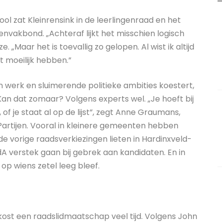
ool zat Kleinrensink in de leerlingenraad en het
envakbond. „Achteraf lijkt het misschien logisch
. „Maar het is toevallig zo gelopen. Al wist ik altijd
 moeilijk hebben.”
an werk en sluimerende politieke ambities koestert,
an dat zomaar? Volgens experts wel. „Je hoeft bij
of je staat al op de lijst”, zegt Anne Graumans,
 Partijen. Vooral in kleinere gemeenten hebben
de vorige raadsverkiezingen lieten in Hardinxveld-
 verstek gaan bij gebrek aan kandidaten. En in
 op wiens zetel leeg bleef.
ost een raadslidmaatschap veel tijd. Volgens John