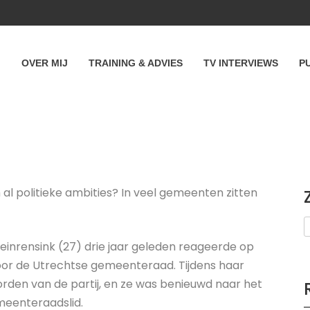
OVER MIJ
TRAINING & ADVIES
TV INTERVIEWS
P
l politieke ambities? In veel gemeenten zitten
Kleinrensink (27) drie jaar geleden reageerde op
or de Utrechtse gemeenteraad. Tijdens haar
rden van de partij, en ze was benieuwd naar het
meenteraadslid.