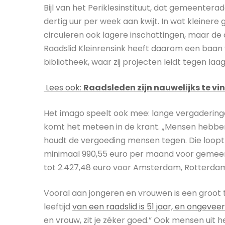
Bijl van het Periklesinstituut, dat gemeenterade
dertig uur per week aan kwijt. In wat kleinere
circuleren ook lagere inschattingen, maar de 
Raadslid Kleinrensink heeft daarom een baan v
bibliotheek, waar zij projecten leidt tegen laa
Lees ook:
Raadsleden zijn nauwelijks te vi
Het imago speelt ook mee: lange vergaderingen 
komt het meteen in de krant. „Mensen hebben v
houdt de vergoeding mensen tegen. Die loopt
minimaal 990,55 euro per maand voor gemeent
tot 2.427,48 euro voor Amsterdam, Rotterdam
Vooral aan jongeren en vrouwen is een groot
leeftijd
van een raadslid is 51 jaar, en ongevee
en vrouw, zit je zéker goed.” Ook mensen uit he