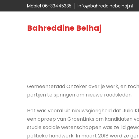
Mobiel 06-33445335
Info@bahreddinebelhaj.nl
Bahreddine Belhaj
Gemeenteraad Onzeker over je werk, en toch a
partijen te springen om nieuwe raadsleden.
Het was vooral uit nieuwsgierigheid dat Julia 
een oproep van GroenLinks om kandidaten vo
studie sociale wetenschappen was ze lid gewo
politieke handwerk. In maart 2018 werd ze ge