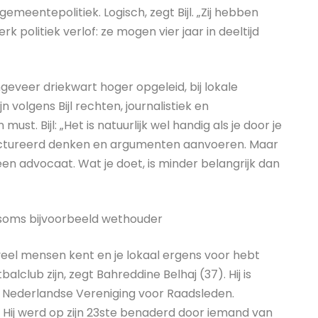
meentepolitiek. Logisch, zegt Bijl. „Zij hebben
 politiek verlof: ze mogen vier jaar in deeltijd
ngeveer driekwart hoger opgeleid, bij lokale
n volgens Bijl rechten, journalistiek en
t. Bijl: „Het is natuurlijk wel handig als je door je
uctureerd denken en argumenten aanvoeren. Maar
een advocaat. Wat je doet, is minder belangrijk dan
 soms bijvoorbeeld wethouder
eel mensen kent en je lokaal ergens voor hebt
alclub zijn, zegt Bahreddine Belhaj (37). Hij is
de Nederlandse Vereniging voor Raadsleden.
g. Hij werd op zijn 23ste benaderd door iemand van