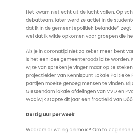
Het kwam niet echt uit de lucht vallen. Op sch
debatteam, later werd ze actief in de student
dat ik in de gemeentepolitiek belandde”, zegt ze
wel dat ik wilde opkomen voor groepen die het
Als je in coronatijd niet zo zeker meer bent v
is het een idee gemeenteraadslid te worden. K
wijze van spreken je vinger maar op te steken, 
projectleider van Kennispunt Lokale Politieke
partijen moeite genoeg mensen te vinden. Bij 
Giessendam lokale afdelingen van VVD en PvdA
Waalwijk stapte dit jaar een fractielid van D66
Dertig uur per week
Waarom er weinig animo is? Om te beginnen k