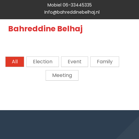
Mobiel 06-33445335
Info@bahreddinebelhaj.nl
Bahreddine Belhaj
All
Election
Event
Family
Meeting