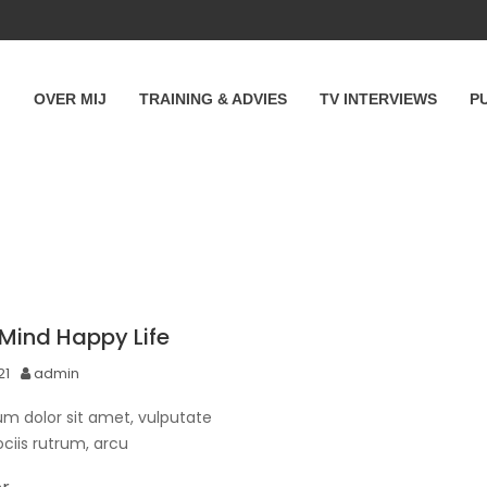
OVER MIJ
TRAINING & ADVIES
TV INTERVIEWS
P
Mind Happy Life
21
admin
m dolor sit amet, vulputate
ociis rutrum, arcu