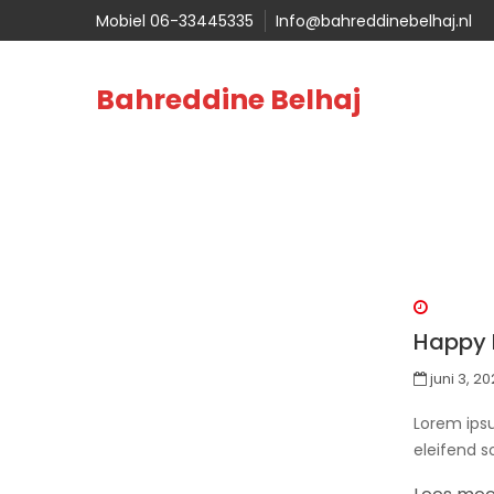
Mobiel 06-33445335
Info@bahreddinebelhaj.nl
Bahreddine Belhaj
Happy 
juni 3, 20
Lorem ipsu
eleifend s