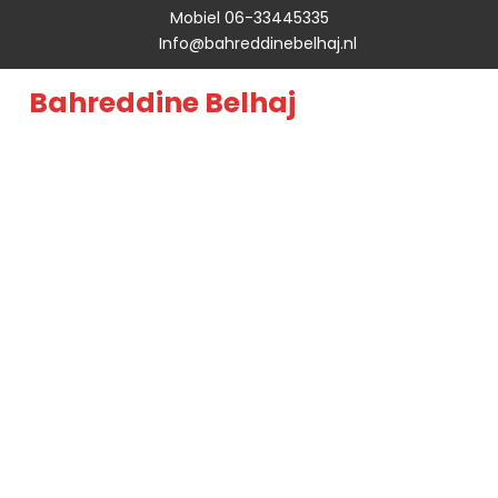
Mobiel 06-33445335
Info@bahreddinebelhaj.nl
Bahreddine Belhaj